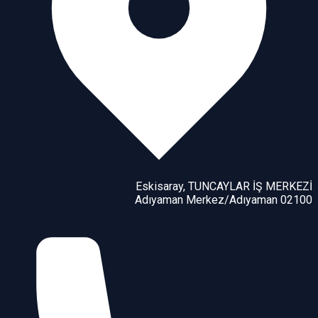
Eskisaray, TUNCAYLAR İŞ MERKEZİ
02100 Adıyaman Merkez/Adıyaman