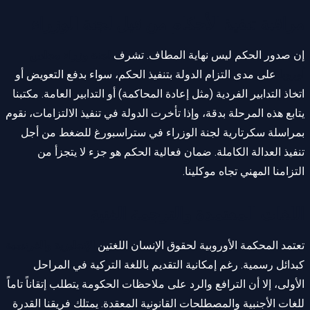
مراقبة تنفيذ الأحكام من قبل لجنة الوزراء
إن صدور الحكم ليس نهاية المطاف. تشرف
لجنة وزراء مجلس
أوروبا
على مدى التزام الدولة بتنفيذ الحكم، سواء بدفع التعويض أو
اتخاذ التدابير الفردية (مثل إعادة المحاكمة) أو التدابير العامة. مكتبنا
يتابع هذه المرحلة بدقة، وإذا تأخرت الدولة في تنفيذ الالتزامات، نقوم
بمراسلة سكرتارية لجنة الوزراء في ستراسبورغ للضغط من أجل
تنفيذ العدالة الكاملة. ضمان فعالية الحكم هو جزء لا يتجزأ من
التزامنا المهني تجاه موكلينا.
اللغات المعتمدة والترجمة الفنية
تعتمد المحكمة الأوروبية لحقوق الإنسان اللغتين
الإنجليزية والفرنسية
كبدائل رسمية. رغم إمكانية التقديم باللغة التركية في المراحل
الأولى، إلا أن الترافع والرد على ملاحظات الحكومة يتطلب إتقاناً تاماً
للغات الأجنبية والمصطلحات القانونية المعقدة. يمتلك فريقنا القدرة