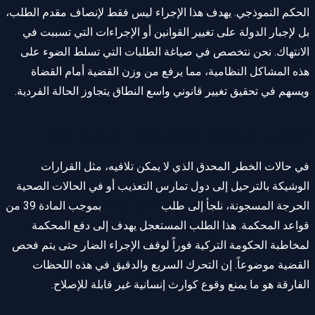
الحكم النموذجي. يهدف هذا الإجراء ليس فقط لإنصاف مقدم الطلب،
بل لإجبار الدولة على تغيير القوانين أو الإجراءات التي تسببت في
الانتهاك. نحن نتخصص في صياغة الطلبات التي تسلط الضوء على
هذه المشاكل النظامية، مما يرفع من وزن القضية أمام القضاة
ويسهم في تحقيق تغيير قانوني واسع النطاق يتجاوز الحالة الفردية.
التدابير المؤقتة والتحفظية (المادة 39)
في حالات الخطر المحدق الذي لا يمكن تلافيه، مثل القرارات
الوشيكة بالترحيل إلى دول تمارس التعذيب أو في الحالات الصحية
الحرجة المسجونة، نلجأ إلى طلب
تدابير مؤقتة
بموجب المادة 39 من
قواعد المحكمة. هذا الطلب المستعجل يهدف إلى دفع المحكمة
لمخاطبة الحكومة التركية فوراً لوقف الإجراء الضار حتى يتم فحص
القضية موضوعاً. إن التحرك السريع والدقيق في هذه اللحظات
الفارقة هو ما يمنع وقوع كوارث إنسانية غير قابلة للإصلاح.