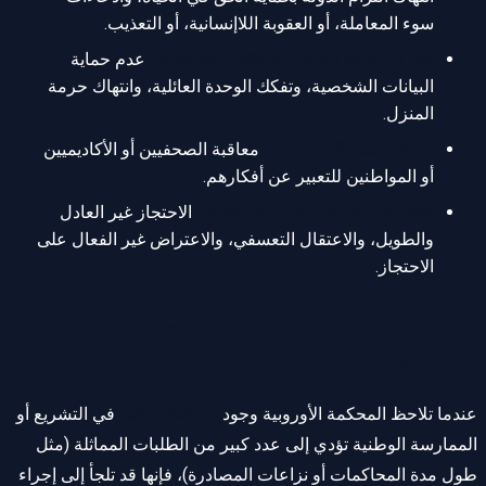
سوء المعاملة، أو العقوبة اللاإنسانية، أو التعذيب.
احترام الحياة الخاصة والعائلية (المادة 8):
عدم حماية
البيانات الشخصية، وتفكك الوحدة العائلية، وانتهاك حرمة
المنزل.
حرية التعبير (المادة 10):
معاقبة الصحفيين أو الأكاديميين
أو المواطنين للتعبير عن أفكارهم.
الحق في الحرية والأمن (المادة 5):
الاحتجاز غير العادل
والطويل، والاعتقال التعسفي، والاعتراض غير الفعال على
الاحتجاز.
إجراءات الحكم النموذجي (Pilot
Judgment Procedure)
عندما تلاحظ المحكمة الأوروبية وجود
مشكلة هيكلية
في التشريع أو
الممارسة الوطنية تؤدي إلى عدد كبير من الطلبات المماثلة (مثل
طول مدة المحاكمات أو نزاعات المصادرة)، فإنها قد تلجأ إلى إجراء