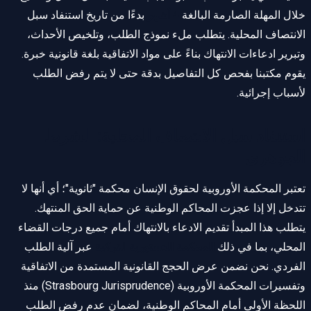
خلال المهلة الصارمة البالغة
4 أشهر
بدءًا من تاريخ استنفاد سبل
الانتصاف المحلية. يتطلب ملء نموذج الطلب، وتلخيص الأحداث،
وتبرير ادعاءات الانتهاك بناءً على مواد الاتفاقية بلغة قانونية خبرة.
يقوم مكتبنا بفحص كل التفاصيل بدقة حتى لا يتم رفض الطلب
لأسباب إجرائية.
استنفاد سبل الانتصاف المحلية: الشرط
الجوهري
تعتبر المحكمة الأوروبية لحقوق الإنسان محكمة "ثانوية"؛ أي أنها لا
تتدخل إلا إذا عجزت المحاكم الوطنية عن حماية الحق المنتهك.
يتطلب هذا المبدأ تقديم الادعاء بالانتهاك أمام جميع درجات القضاء
المحلي، بما في ذلك
المحكمة الدستورية التركية
عبر آلية الطلب
الفردي. نحن نضمن عرض الحجج القانونية المستمدة من الاتفاقية
وتفسيرات المحكمة الأوروبية (Strasbourg Jurisprudence) منذ
اللحظة الأولى أمام المحاكم الوطنية، لضمان عدم رفض الطلب