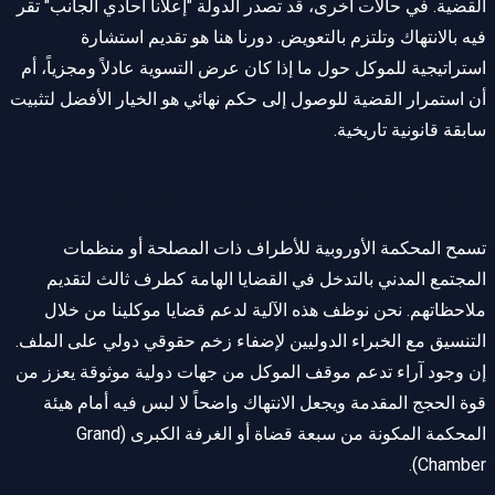
القضية. في حالات أخرى، قد تصدر الدولة "إعلاناً أحادي الجانب" تقر
فيه بالانتهاك وتلتزم بالتعويض. دورنا هنا هو تقديم استشارة
استراتيجية للموكل حول ما إذا كان عرض التسوية عادلاً ومجزياً، أم
أن استمرار القضية للوصول إلى حكم نهائي هو الخيار الأفضل لتثبيت
سابقة قانونية تاريخية.
تدخل الطرف الثالث (Amicus Curiae)
تسمح المحكمة الأوروبية للأطراف ذات المصلحة أو منظمات
المجتمع المدني بالتدخل في القضايا الهامة كطرف ثالث لتقديم
ملاحظاتهم. نحن نوظف هذه الآلية لدعم قضايا موكلينا من خلال
التنسيق مع الخبراء الدوليين لإضفاء زخم حقوقي دولي على الملف.
إن وجود آراء تدعم موقف الموكل من جهات دولية موثوقة يعزز من
قوة الحجج المقدمة ويجعل الانتهاك واضحاً لا لبس فيه أمام هيئة
المحكمة المكونة من سبعة قضاة أو الغرفة الكبرى (Grand
Chamber).