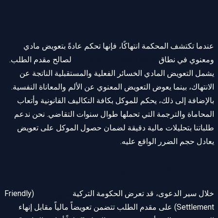
تأثير أحكام المحكمة الأوروبية والتعويضات
العادلة
عندما تكتشف المحكمة انتهاكًا، فإنها تحكم عادةً بتعويض مادي
ومعنوي في نطاق
الرضا العادل (Article 41)
لصالح مقدم الطلب.
يشمل التعويض المادي الخسائر الفعلية والمستقبلية الناتجة عن
الانتهاك، بينما يعوض التعويض المعنوي عن الألم والمعاناة النفسية.
بالإضافة إلى ذلك، يحكم للموكل بكافة التكاليف القانونية وأتعاب
المحاماة والترجمة التي تحملها طوال سنوات التقاضي. نحن ندعم
طلباتنا بتحليلات مالية دقيقة لضمان حصول الموكل على تعويض
يعادل حجم الضرر الواقع عليه.
الرضا الودّي والإعلانات أحادية الجانب
خلال سير الدعوى، قد تعرض الحكومة التركية
تسوية ودية
(Friendly
Settlement) على مقدم الطلب تتضمن تعويضاً مالياً مقابل إنهاء